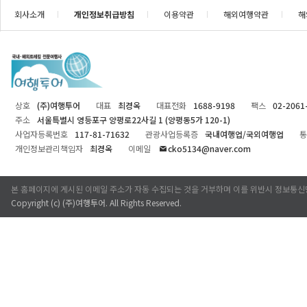
회사소개
개인정보취급방침
이용약관
해외여행약관
해
상호
(주)여행투어
대표
최경옥
대표전화
1688-9198
팩스
02-2061
주소
서울특별시 영등포구 양평로22사길 1 (양평동5가 120-1)
사업자등록번호
117-81-71632
관광사업등록증
국내여행업/국외여행업
통
개인정보관리책임자
최경옥
이메일
cko5134@naver.com
본 홈페이지에 게시된 이메일 주소가 자동 수집되는 것을 거부하며 이를 위반시 정보통신
Copyright (c)
(주)여행투어
. All Rights Reserved.