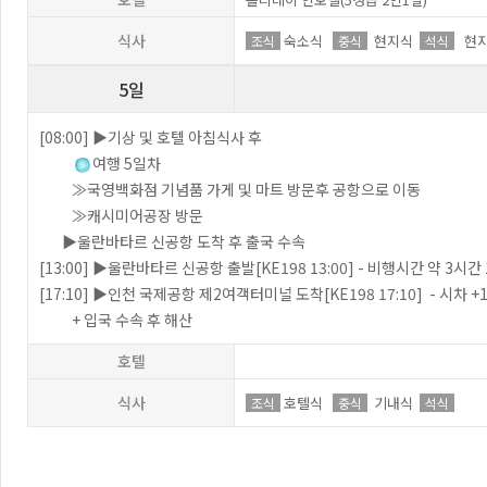
식사
숙소식
현지식
현지
조식
중식
석식
5일
[08:00] ▶기상 및 호텔 아침식사 후
여행 5일차
≫국영백화점 기념품 가게 및 마트 방문후 공항으로 이동
≫캐시미어공장 방문
▶울란바타르 신공항 도착 후 출국 수속
[13:00] ▶울란바타르 신공항 출발[KE198 13:00] - 비행시간 약 3시간
[17:10] ▶인천 국제공항 제2여객터미널 도착[KE198 17:10] - 시차 
+ 입국 수속 후 해산
호텔
식사
호텔식
기내식
조식
중식
석식