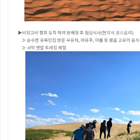
▶비양고비 캠프 도착 하여 방배정 후 점심식사(현지식 코스요리)
≫ 순수한 유목민집 방문 우유차, 마유주, 아롤 등 몽골 고유의 음
≫ 사막 맨발 트레킹 체험