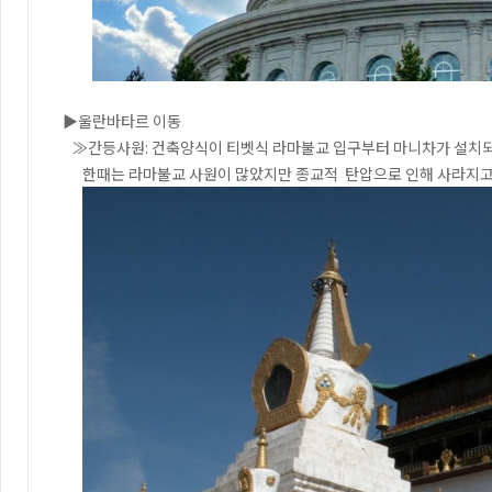
▶울란바타르 이동
≫간등사원: 건축양식이 티벳식 라마불교 입구부터 마니차가 설치되어
한때는 라마불교 사원이 많았지만 종교적 탄압으로 인해 사라지고