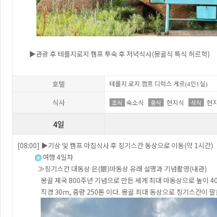
▶관광 후 테를지로지 캠프 투숙 후 저녁식사(몽골식 특식 허르헉)
호텔
테를지 로지 캠프 디럭스 게르
인
실
(4
1
)
식사
숙소식
현지식
현
조식
중식
석식
4일
[08:00] ▶기상 및 캠프 아침식사 후 징기스칸 동상으로 이동(약 1시간)
여행 4일차
≫징기스칸 대동상 은(銀)마동상 유래 설명과 기념촬영(내관)
몽골 제국 800주년 기념으로 만든 세계 최대 마동상으로 높이 40m
직경 30m, 중량 250톤 이다. 몽골 최대 동상으로 칭기스칸이 