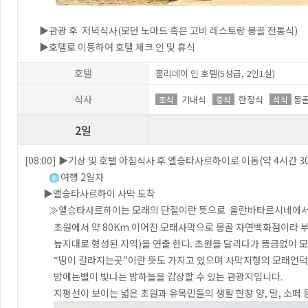
▶관광 후 저녁식사(모던 노마드 혹은 고비 레스토랑 몽골 전통식)
▶호텔로 이동하여 호텔 체크 인 및 휴식
호텔
홀리데이 인 호텔(5성급, 2인1실)
식사
기내식
한정식
몽
조식
중식
석식
2일
[08:00] ▶기상 및 호텔 아침식사 후 엘승타사르하이로 이동(약 4시간 3
여행 2일차
▶엘승타사르하이 사막 도착
엘승타사르하이는 모래의 단절이란 뜻으로 울란바타르시네에서 약
≫
초원에서 약 80Km 이어진 모래사막으로 몽골 자연백화점이라 부를 
늪지대로 형성된 지역)을 연출 한다. 초원을 달리다가 뜸금없이 모
“땅이 갈라지는곳”이란 뜻도 가지고 있으며 사막지형의 모래언덕으로
밤에는별이 빛나는 밤하늘을 감상할 수 있는 관광지입니다.
지평선이 보이는 넓은 초원과 유목민들의 생활 현장 양, 말, 소떼 