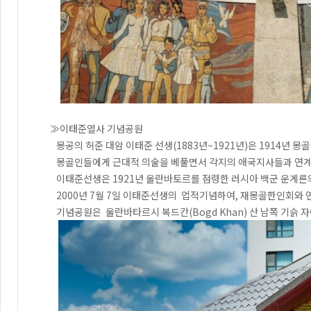
≫이태준열사 기념공원
몽공의 허준 대암 이태준 선생(1883년~1921년)은 1914년 몽골에
몽골인들에게 근대적 의술을 베풀면서 각지의 애국지사들과 연계하
이태준선생은 1921년 울란바토르를 점령한 러시아 백군 운게른의
2000년 7월 7일 이태준선생의 업적기념하여, 재몽골한인회와 연세
기념공원은 울란바타르시 복드칸(Bogd Khan) 산 남쪽 기슭 자이