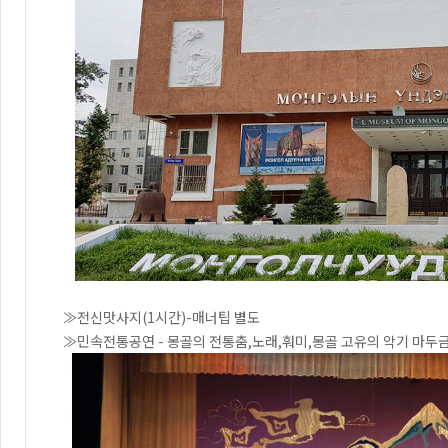
≫전신맛사지(1시간)-매너팁 별도
≫민속전통공연 - 몽골의 전통춤,노래,훠미,몽골 고유의 악기 마두금