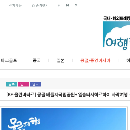
전체메뉴
즐겨찾기
파크골프
중국
일본
몽골/중앙아시아
히
[KE-울란바타르] 몽골 테를지국립공원+ 엘승타사하르하이 사막여행 -