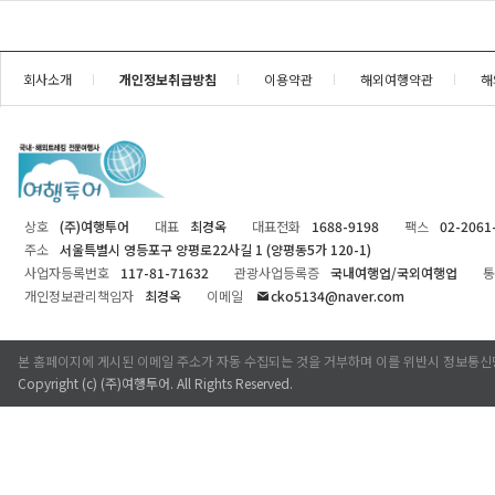
회사소개
개인정보취급방침
이용약관
해외여행약관
해
상호
(주)여행투어
대표
최경옥
대표전화
1688-9198
팩스
02-2061
주소
서울특별시 영등포구 양평로22사길 1 (양평동5가 120-1)
사업자등록번호
117-81-71632
관광사업등록증
국내여행업/국외여행업
통
개인정보관리책임자
최경옥
이메일
cko5134@naver.com
본 홈페이지에 게시된 이메일 주소가 자동 수집되는 것을 거부하며 이를 위반시 정보통신
Copyright (c)
(주)여행투어
. All Rights Reserved.