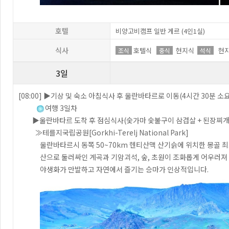
호텔
비양고비캠프 일반 게르 (4인1실)
식사
호텔식
현지식
현지
조식
중식
석식
3일
[08:00] ▶기상 및 숙소 아침식사 후 울란바타르로 이동(4시간 30분 소요
여행 3일차
▶울란바타르 도착 후 점심식사(숯가마 숯불구이 삼겹살 + 된장찌개
≫테를지국립공원[Gorkhi-Terelj National Park]
울란바타르시 동쪽 50~70km 헨티산맥 산기슭에 위치한 몽골 최
산으로 둘러싸인 계곡과 기암괴석, 숲, 초원이 조화롭게 어우러져 
야생화가 만발하고 자연에서 즐기는 승마가 인상적입니다.