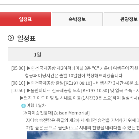
일정표
숙박정보
관광정보
일정표
1일
[05:00] ▶인천 국제공항 제2여객터미널 3층 "C" 카운터 여행투어 직
- 항공과 미팅시간은 출발 10일전에 확정해드리겠습니다.
[08:10] ▶인천국제공항 출발[KE197 08:10] - 비행시간 3시간 40분 
[10:50] ▶울란바타르 신국제공항 도착[KE197 10:50] 및 입국 수속 - 
▶현지 가이드 미팅 및 시내로 이동(1시간30분 소요)하여 점심식사
여행 1일차
≫자이승전망대[Zaisan Memorial]
자이승 승전탑은 몽골의 제2차 세계대전 승전을 기념하기 위해 19
가장 높은 곳으로 울란바토르 시내의 전경을 내려다볼 수 있는 전망