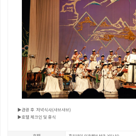
▶관광 후 저녁식사(샤브샤브)
▶호텔 체크인 및 휴식
호텔
홀리데이 인호텔(5성급 2인1실)